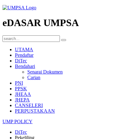
eDASAR UMPSA
UTAMA
Pendaftar
DiTec
Bendahari
Senarai Dokumen
Carian
PNI
PPSK
JHEAA
JHEPA
CANSELERI
PERPUSTAKAAN
UMP POLICY
DiTec
Pekeliling