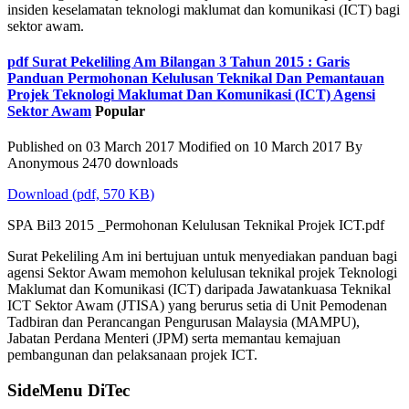
insiden keselamatan teknologi maklumat dan komunikasi (ICT) bagi
sektor awam.
pdf
Surat Pekeliling Am Bilangan 3 Tahun 2015 : Garis
Panduan Permohonan Kelulusan Teknikal Dan Pemantauan
Projek Teknologi Maklumat Dan Komunikasi (ICT) Agensi
Sektor Awam
Popular
Published on 03 March 2017
Modified on 10 March 2017
By
Anonymous
2470 downloads
Download
(
pdf,
570 KB
)
SPA Bil3 2015 _Permohonan Kelulusan Teknikal Projek ICT.pdf
Surat Pekeliling Am ini bertujuan untuk menyediakan panduan bagi
agensi Sektor Awam memohon kelulusan teknikal projek Teknologi
Maklumat dan Komunikasi (ICT) daripada Jawatankuasa Teknikal
ICT Sektor Awam (JTISA) yang berurus setia di Unit Pemodenan
Tadbiran dan Perancangan Pengurusan Malaysia (MAMPU),
Jabatan Perdana Menteri (JPM) serta memantau kemajuan
pembangunan dan pelaksanaan projek ICT.
SideMenu DiTec