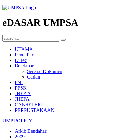
eDASAR UMPSA
UTAMA
Pendaftar
DiTec
Bendahari
Senarai Dokumen
Carian
PNI
PPSK
JHEAA
JHEPA
CANSELERI
PERPUSTAKAAN
UMP POLICY
Arkib Bendahari
2009