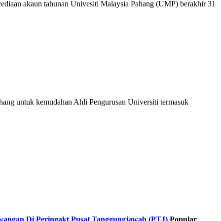
yediaan akaun tahunan Univesiti Malaysia Pahang (UMP) berakhir 31
Pahang untuk kemudahan Ahli Pengurusan Universiti termasuk
ewangan Di Peringakt Pusat Tanggungjawab (PTJ)
Popular