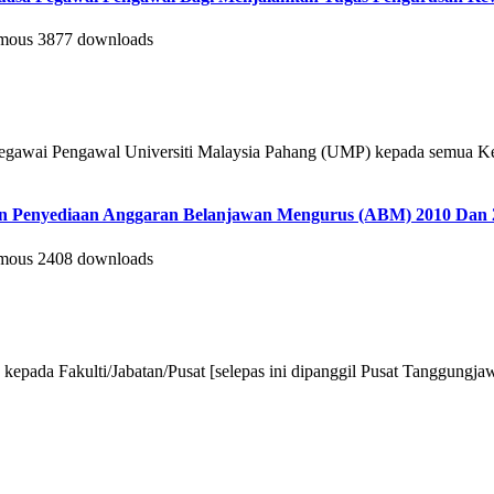
mous
3877 downloads
 Pegawai Pengawal Universiti Malaysia Pahang (UMP) kepada semua K
duan Penyediaan Anggaran Belanjawan Mengurus (ABM) 2010 Dan 
mous
2408 downloads
an kepada Fakulti/Jabatan/Pusat [selepas ini dipanggil Pusat Tanggu